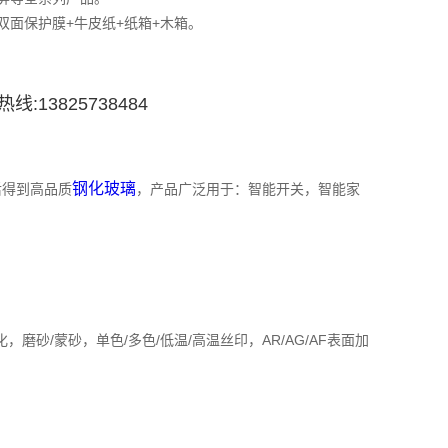
双面保护膜+牛皮纸+纸箱+木箱。
线:13825738484
钢化玻璃
后得到高品质
，产品广泛用于：智能开关，智能家
磨砂/蒙砂，单色/多色/低温/高温丝印，AR/AG/AF表面加