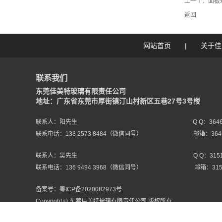
上一个：
面板
返回
网站首页
|
关于佳
联系我们
东莞佳美特玻璃有限责任公司
地址：广东省东莞市厚街镇汀山村新区五巷27号3号楼
联系人：阳先生
Q Q：364
联系电话：138 2573 8484（微信同号）
邮箱：3646
联系人：吴先生
Q Q：315
联系电话：136 9494 3968（微信同号）
邮箱：3151
备案号：
粤ICP备2020082973号
Copyright © 东莞佳美特玻璃有限责任公司 版权所有
技术支持：
东莞网站建设
【东莞天助】
51La