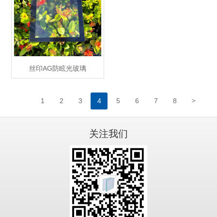
丝印AG防眩光玻璃
>
1
2
3
4
5
6
7
8
关注我们